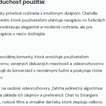
duchosť použitia:
ky prívetivé rozhrania s intuitívnym dizajnom. Chatville
ením, ktoré používateľom uľahčuje navigáciu vo funkciách
predstavuje elegantné a moderné rozhranie, ale pre
gácia o niečo zložitejšia.
 sociálnej komunity, ktorá umožňuje používateľom
rov, verejných diskusných miestností a videorozhovorov.
ojili do konverzácií s neznámymi ľuďmi a poskytuje rôzne
v.
az na osobné videorozhovory. Zahŕňa jedinečný algoritmus
a základe ich záujmov a preferencií. Chat to Strangers
, rodové filtre a virtuálne darčeky, ktoré zlepšujú celkovú