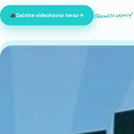
Okamžité zápasy!
Začnite videohovor teraz