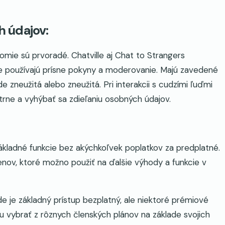
 údajov:
omie sú prvoradé. Chatville aj Chat to Strangers
e používajú prísne pokyny a moderovanie. Majú zavedené
 zneužitá alebo zneužitá. Pri interakcii s cudzími ľuďmi
rne a vyhýbať sa zdieľaniu osobných údajov.
základné funkcie bez akýchkoľvek poplatkov za predplatné.
nov, ktoré možno použiť na ďalšie výhody a funkcie v
e je základný prístup bezplatný, ale niektoré prémiové
žu vybrať z rôznych členských plánov na základe svojich