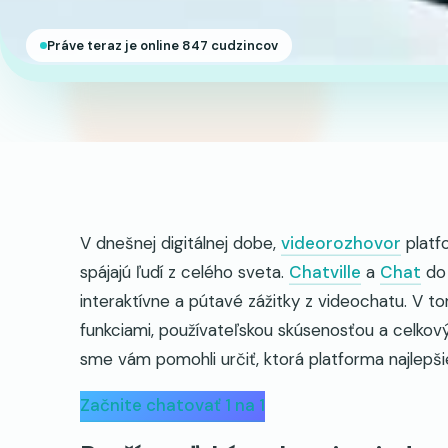
Práve teraz je online 847 cudzincov
V dnešnej digitálnej dobe,
videorozhovor
platfo
spájajú ľudí z celého sveta.
Chatville
a
Chat
d
interaktívne a pútavé zážitky z videochatu. V 
funkciami, používateľskou skúsenosťou a celkov
sme vám pomohli určiť, ktorá platforma najlepš
Začnite chatovať 1 na 1