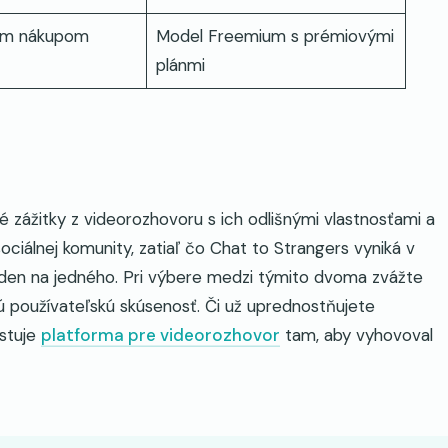
ným nákupom
Model Freemium s prémiovými
plánmi
é zážitky z videorozhovoru s ich odlišnými vlastnosťami a
ociálnej komunity, zatiaľ čo Chat to Strangers vyniká v
den na jedného. Pri výbere medzi týmito dvoma zvážte
ú používateľskú skúsenosť. Či už uprednostňujete
istuje
platforma pre videorozhovor
tam, aby vyhovoval