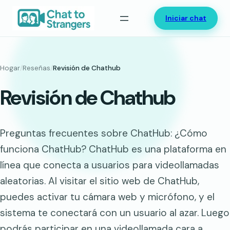
Saltar
Iniciar chat
al
contenido
Hogar
/
Reseñas
/
Revisión de Chathub
Revisión de Chathub
Preguntas frecuentes sobre ChatHub: ¿Cómo
funciona ChatHub? ChatHub es una plataforma en
línea que conecta a usuarios para videollamadas
aleatorias. Al visitar el sitio web de ChatHub,
puedes activar tu cámara web y micrófono, y el
sistema te conectará con un usuario al azar. Luego
podrás participar en una videollamada cara a