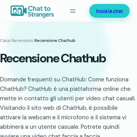
Vai
Inizia la chat
al
contenuto
Casa
/
Recensioni
/
Recensione Chathub
Recensione Chathub
Domande frequenti su ChatHub: Come funziona
ChatHub? ChatHub è una piattaforma online che
mette in contatto gli utenti per video chat casuali.
Visitando il sito web di ChatHub, è possibile
attivare la webcam e il microfono e il sistema vi
abbinerà a un utente casuale. Potrete quindi
avviare una video chat faccia a faccia…