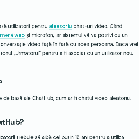
ă utilizatorii pentru
aleatoriu
chat-uri video. Când
meră web
și microfon, iar sistemul vă va potrivi cu un
-o conversație video față în față cu acea persoană. Dacă vrei
tonul „Următorul” pentru a fi asociat cu un utilizator nou.
?
e de bază ale ChatHub, cum ar fi chatul video aleatoriu,
hatHub?
atorii trebuie să aibă cel puțin 18 ani pentru a utiliza