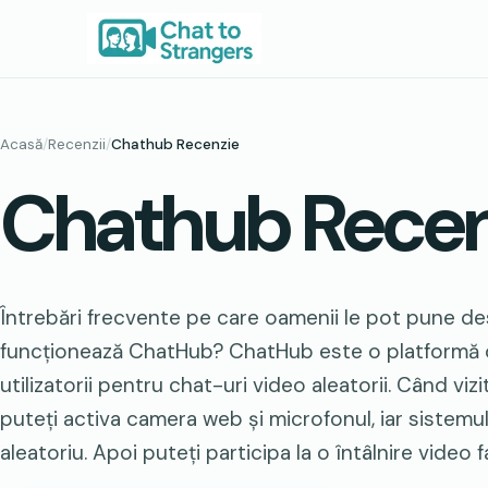
Sari
la
conținut
Acasă
/
Recenzii
/
Chathub Recenzie
Chathub Recen
Întrebări frecvente pe care oamenii le pot pune 
funcționează ChatHub? ChatHub este o platformă 
utilizatorii pentru chat-uri video aleatorii. Când viz
puteți activa camera web și microfonul, iar sistemul
aleatoriu. Apoi puteți participa la o întâlnire video f