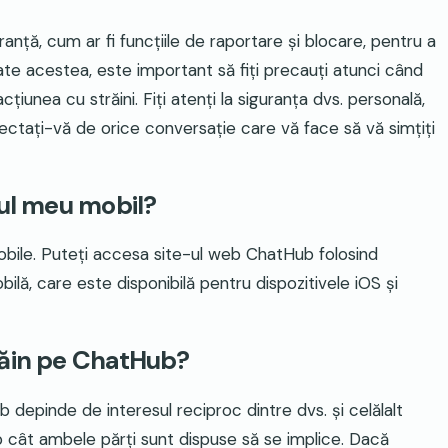
ță, cum ar fi funcțiile de raportare și blocare, pentru a
oate acestea, este important să fiți precauți atunci când
acțiunea cu străini. Fiți atenți la siguranța dvs. personală,
onectați-vă de orice conversație care vă face să vă simțiți
vul meu mobil?
obile. Puteți accesa site-ul web ChatHub folosind
obilă, care este disponibilă pentru dispozitivele iOS și
răin pe ChatHub?
 depinde de interesul reciproc dintre dvs. și celălalt
mp cât ambele părți sunt dispuse să se implice. Dacă