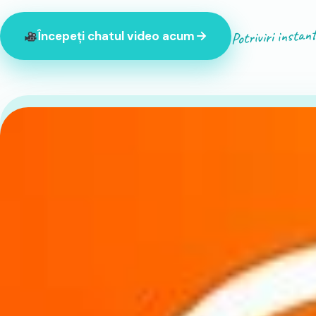
Potriviri instan
Începeți chatul video acum