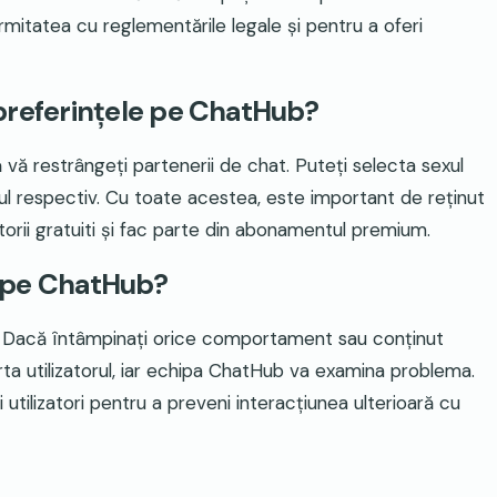
mitatea cu reglementările legale și pentru a oferi
c preferințele pe ChatHub?
 vă restrângeți partenerii de chat. Puteți selecta sexul
exul respectiv. Cu toate acestea, este important de reținut
atorii gratuiti și fac parte din abonamentul premium.
ii pe ChatHub?
e. Dacă întâmpinați orice comportament sau conținut
orta utilizatorul, iar echipa ChatHub va examina problema.
tilizatori pentru a preveni interacțiunea ulterioară cu