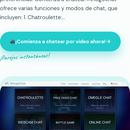
ofrece varias funciones y modos de chat, que
incluyen: 1. Chatroulette:…
¡Comienza a chatear por video ahora!
¡Parejas instantáneas!