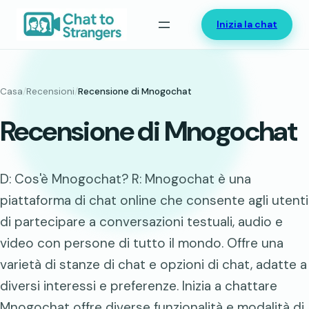
Vai
Inizia la chat
al
contenuto
Casa
/
Recensioni
/
Recensione di Mnogochat
Recensione di Mnogochat
D: Cos'è Mnogochat? R: Mnogochat è una
piattaforma di chat online che consente agli utenti
di partecipare a conversazioni testuali, audio e
video con persone di tutto il mondo. Offre una
varietà di stanze di chat e opzioni di chat, adatte a
diversi interessi e preferenze. Inizia a chattare
Mnogochat offre diverse funzionalità e modalità di