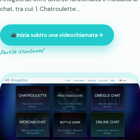
chat, tra cui: 1. Chatroulette:…
Inizia subito una videochiamata
Partite istantanee!