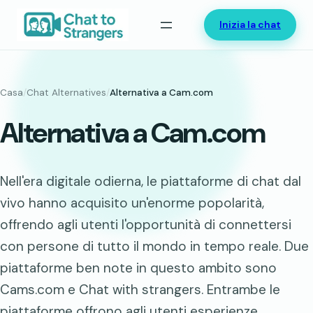
Vai
Inizia la chat
al
contenuto
Casa
/
Chat Alternatives
/
Alternativa a Cam.com
Alternativa a Cam.com
Nell'era digitale odierna, le piattaforme di chat dal
vivo hanno acquisito un'enorme popolarità,
offrendo agli utenti l'opportunità di connettersi
con persone di tutto il mondo in tempo reale. Due
piattaforme ben note in questo ambito sono
Cams.com e Chat with strangers. Entrambe le
piattaforme offrono agli utenti esperienze