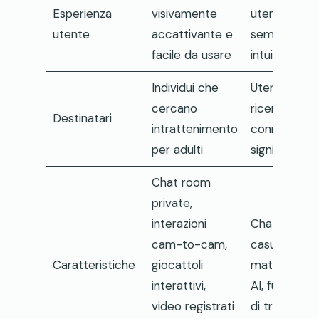
Esperienza
visivamente
utente
utente
accattivante e
semplice ed
facile da usare
intuitiva
Individui che
Utenti alla
cercano
ricerca di
Destinatari
intrattenimento
connessioni
per adulti
significative
Chat room
private,
interazioni
Chat video
cam-to-cam,
casuale con
Caratteristiche
giocattoli
matchmakin
interattivi,
AI, funzione
video registrati
di traduzion