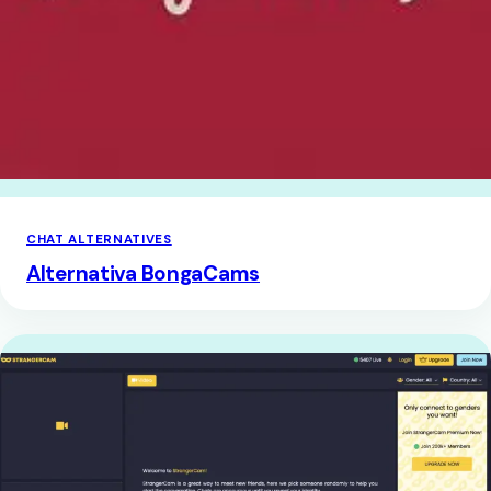
CHAT ALTERNATIVES
Alternativa BongaCams