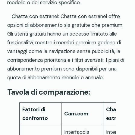
modello o del servizio specifico.
Chatta con estranei: Chatta con estranei offre
opzioni di abbonamento sia gratuite che premium.
Gli utenti gratuiti hanno un accesso limitato alle
funzionalità, mentre i membri premium godono di
vantaggi come la navigazione senza pubblicità, la
corrispondenza prioritaria e i filtri avanzati. I piani di
abbonamento premium sono disponibili per una
quota di abbonamento mensile o annuale.
Tavola di comparazione:
Fattori di
Chatta con
Cam.com
confronto
estranei
Interfaccia
Interfaccia