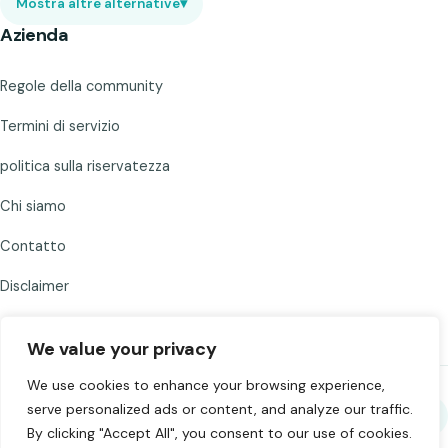
Mostra altre alternative
▾
Azienda
Regole della community
Termini di servizio
politica sulla riservatezza
Chi siamo
Contatto
Disclaimer
We value your privacy
We use cookies to enhance your browsing experience,
serve personalized ads or content, and analyze our traffic.
Condividi Chat to Strangers
By clicking "Accept All", you consent to our use of cookies.