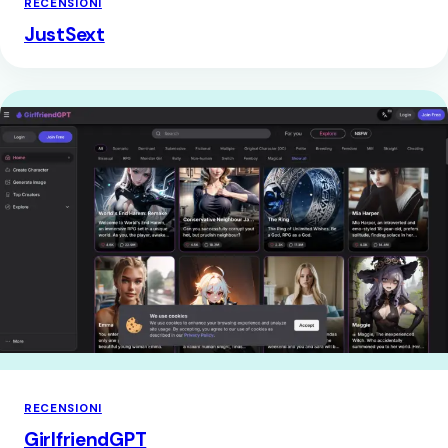
RECENSIONI
JustSext
RECENSIONI
GirlfriendGPT