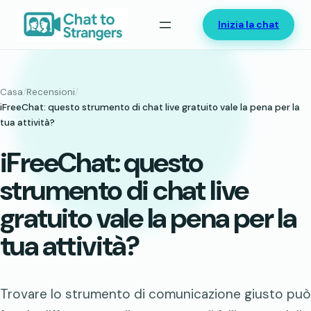
Vai
Inizia la chat
al
contenuto
Casa
/
Recensioni
/
iFreeChat: questo strumento di chat live gratuito vale la pena per la
tua attività?
iFreeChat: questo
strumento di chat live
gratuito vale la pena per la
tua attività?
Trovare lo strumento di comunicazione giusto può