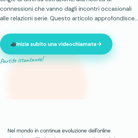
connessioni che vanno dagli incontri occasionali
alle relazioni serie. Questo articolo approfondisce...
Inizia subito una videochiamata
Partite istantanee!
847 sconosciuti online in questo momento
Nel mondo in continua evoluzione dell'online