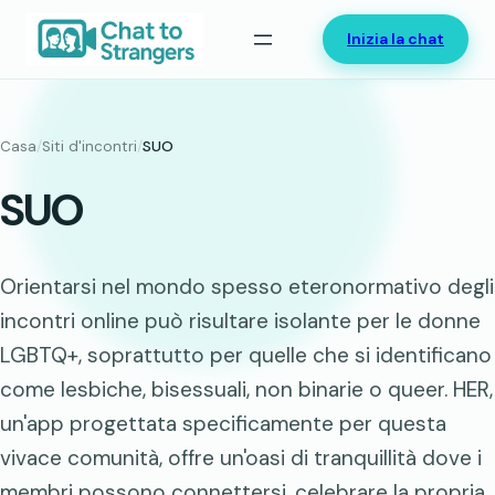
Vai
Inizia la chat
al
contenuto
Casa
/
Siti d'incontri
/
SUO
SUO
Orientarsi nel mondo spesso eteronormativo degli
incontri online può risultare isolante per le donne
LGBTQ+, soprattutto per quelle che si identificano
come lesbiche, bisessuali, non binarie o queer. HER,
un'app progettata specificamente per questa
vivace comunità, offre un'oasi di tranquillità dove i
membri possono connettersi, celebrare la propria