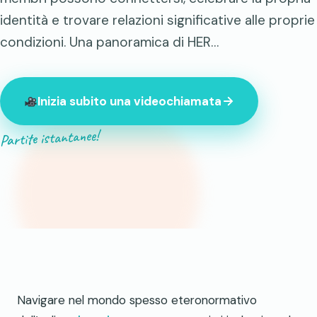
identità e trovare relazioni significative alle proprie
condizioni. Una panoramica di HER…
Inizia subito una videochiamata
Partite istantanee!
847 sconosciuti online in questo momento
Navigare nel mondo spesso eteronormativo