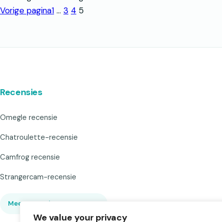
Vorige pagina
1
…
3
4
5
Recensies
Omegle recensie
Chatroulette-recensie
Camfrog recensie
Strangercam-recensie
Meer recensies weergeven
▾
We value your privacy