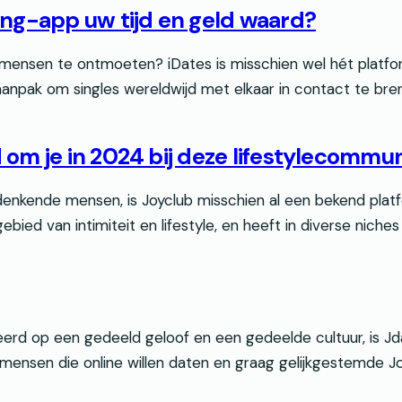
ing-app uw tijd en geld waard?
ensen te ontmoeten? iDates is misschien wel hét platfor
aanpak om singles wereldwijd met elkaar in contact te bre
 om je in 2024 bij deze lifestylecommun
imdenkende mensen, is Joyclub misschien al een bekend pla
ied van intimiteit en lifestyle, en heeft in diverse nich
eerd op een gedeeld geloof en een gedeelde cultuur, is J
mensen die online willen daten en graag gelijkgestemde Jo