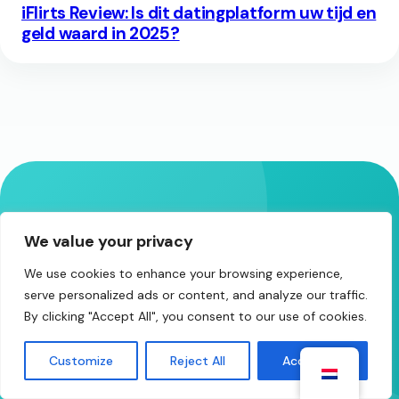
iFlirts Review: Is dit datingplatform uw tijd en
geld waard in 2025?
Je volgende favoriete
We value your privacy
onbekende
We use cookies to enhance your browsing experience,
Het is slechts één klik
serve personalized ads or content, and analyze our traffic.
verwijderd.
By clicking "Accept All", you consent to our use of cookies.
Duizenden mensen zijn nu live – ga even gedag
Customize
Reject All
Accept All
zeggen.