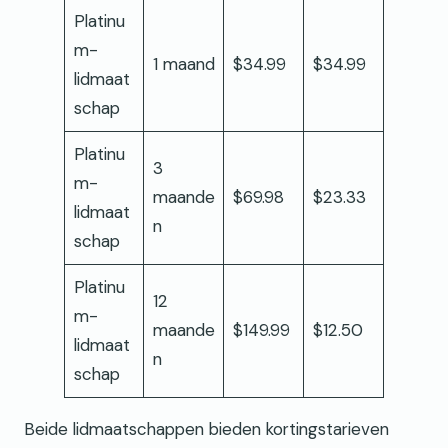
Platinu
m-
1 maand
$34.99
$34.99
lidmaat
schap
Platinu
3
m-
maande
$69.98
$23.33
lidmaat
n
schap
Platinu
12
m-
maande
$149.99
$12.50
lidmaat
n
schap
Beide lidmaatschappen bieden kortingstarieven