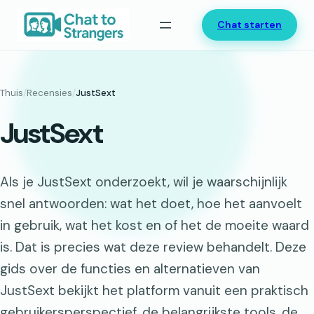
Ga
Chat starten
naar
de
inhoud
Thuis
/
Recensies
/
JustSext
JustSext
Als je JustSext onderzoekt, wil je waarschijnlijk
snel antwoorden: wat het doet, hoe het aanvoelt
in gebruik, wat het kost en of het de moeite waard
is. Dat is precies wat deze review behandelt. Deze
gids over de functies en alternatieven van
JustSext bekijkt het platform vanuit een praktisch
gebruikersperspectief, de belangrijkste tools, de