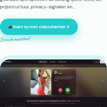
prijsstructuur, privacy-signalen en...
Start nu met videochatten
Directe matches!