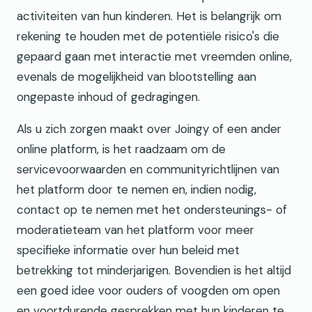
activiteiten van hun kinderen. Het is belangrijk om
rekening te houden met de potentiële risico's die
gepaard gaan met interactie met vreemden online,
evenals de mogelijkheid van blootstelling aan
ongepaste inhoud of gedragingen.
Als u zich zorgen maakt over Joingy of een ander
online platform, is het raadzaam om de
servicevoorwaarden en communityrichtlijnen van
het platform door te nemen en, indien nodig,
contact op te nemen met het ondersteunings- of
moderatieteam van het platform voor meer
specifieke informatie over hun beleid met
betrekking tot minderjarigen. Bovendien is het altijd
een goed idee voor ouders of voogden om open
en voortdurende gesprekken met hun kinderen te