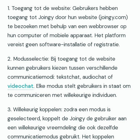
1. Toegang tot de website: Gebruikers hebben
toegang tot Joingy door hun website (joingy.com)
te bezoeken met behulp van een webbrowser op
hun computer of mobiele apparaat. Het platform
vereist geen software-installatie of registratie.
2. Modusselectie: Bij toegang tot de website
kunnen gebruikers kiezen tussen verschillende
communicatiemodi: tekstchat, audiochat of
videochat
. Elke modus stelt gebruikers in staat om
te communiceren met willekeurige individuen.
3. Willekeurig koppelen: zodra een modus is
geselecteerd, koppelt de Joingy de gebruiker aan
een willekeurige vreemdeling die ook dezelfde
communicatiemodus gebruikt. Het koppelen