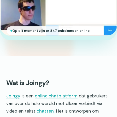
Op dit moment zijn er 847 onbekenden online.
Wat is Joingy?
Joingy
is een
online chatplatform
dat gebruikers
van over de hele wereld met elkaar verbindt via
video en tekst
chatten
. Het is ontworpen om