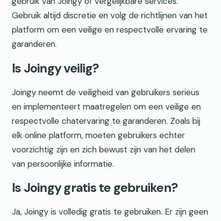
gebruik van Joingy of vergelijkbare services.
Gebruik altijd discretie en volg de richtlijnen van het
platform om een veilige en respectvolle ervaring te
garanderen.
Is Joingy veilig?
Joingy neemt de veiligheid van gebruikers serieus
en implementeert maatregelen om een veilige en
respectvolle chatervaring te garanderen. Zoals bij
elk online platform, moeten gebruikers echter
voorzichtig zijn en zich bewust zijn van het delen
van persoonlijke informatie.
Is Joingy gratis te gebruiken?
Ja, Joingy is volledig gratis te gebruiken. Er zijn geen