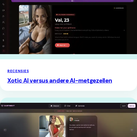
RECENSIES
Xotic AI versus andere AI-metgezellen