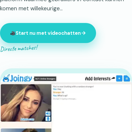
komen met willekeurige...
Start nu met videochatten
Directe matches!