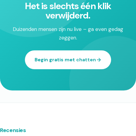
Het is slechts één klik
verwijderd.
Duizenden mensen zijn nu live – ga even gedag
zeggen.
Begin gratis met chatten
Recensies