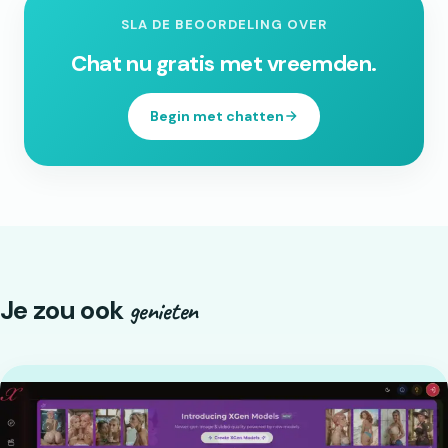
SLA DE BEOORDELING OVER
Chat nu gratis met vreemden.
Begin met chatten
Je zou ook
genieten