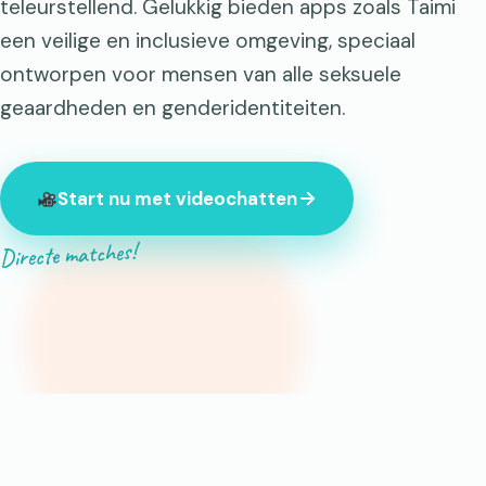
teleurstellend. Gelukkig bieden apps zoals Taimi
een veilige en inclusieve omgeving, speciaal
ontworpen voor mensen van alle seksuele
geaardheden en genderidentiteiten.
Start nu met videochatten
Directe matches!
Op dit moment zijn er 847 onbekenden online.