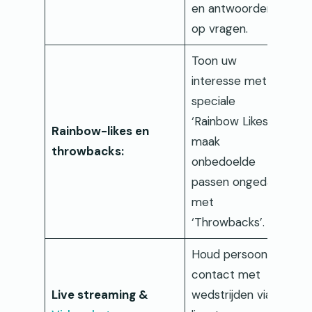
en antwoorden
op vragen.
Toon uw
interesse met
speciale
‘Rainbow Likes’ of
Rainbow-likes en
maak
throwbacks:
onbedoelde
passen ongedaan
met
‘Throwbacks’.
Houd persoonlijk
contact met
Live streaming &
wedstrijden via