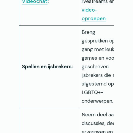
Videochat
:
livestreams en
video-
oproepen
.
Breng
gesprekken op
gang met leuke
games en vooraf
Spellen en ijsbrekers:
geschreven
ijsbrekers die zijn
afgestemd op
LGBTQ+-
onderwerpen.
Neem deel aan
discussies, deel
ervaringen en