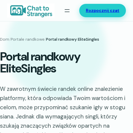
Przejdź
Rozpocznij czat
do
treści
Dom
/
Portale randkowe
/
Portal randkowy EliteSingles
Portal randkowy
EliteSingles
W zawrotnym świecie randek online znalezienie
platformy, która odpowiada Twoim wartościom i
celom, może przypominać szukanie igły w stogu
siana. Jednak dla wymagających singli, którzy
szukają znaczących związków opartych na