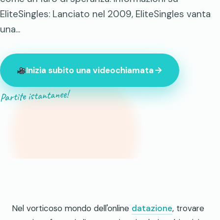
EliteSingles: Lanciato nel 2009, EliteSingles vanta
una...
Inizia subito una videochiamata
Partite istantanee!
847 sconosciuti online in questo momento
Nel vorticoso mondo dell'online
datazione
, trovare