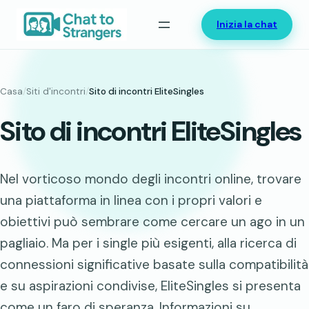
Vai
Inizia la chat
al
contenuto
Casa
/
Siti d'incontri
/
Sito di incontri EliteSingles
Sito di incontri EliteSingles
Nel vorticoso mondo degli incontri online, trovare
una piattaforma in linea con i propri valori e
obiettivi può sembrare come cercare un ago in un
pagliaio. Ma per i single più esigenti, alla ricerca di
connessioni significative basate sulla compatibilità
e su aspirazioni condivise, EliteSingles si presenta
come un faro di speranza. Informazioni su