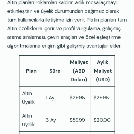
Altın planları reklamları kaldırır, anlık mesajlaşmayı
etkinleştirir ve üyelik durumundan bağımsız olarak
tüm kullanıcılarla iletişime izin verir. Platin planları tüm
Altın özelliklerini içerir ve profil vurgulama, gelişmiş
arama sıralaması, çeviri araçları ve özel eşleştirme
algoritmalarına erişim gibi gelişmiş avantajlar ekler.
Maliyet
Aylık
Plan
Süre
(ABD
Maliyet
Doları)
(USD)
Altın
1 Ay
$29.98
$29.98
Üyelik
Altın
3 Ay
$59.99
$20.00
Üyelik