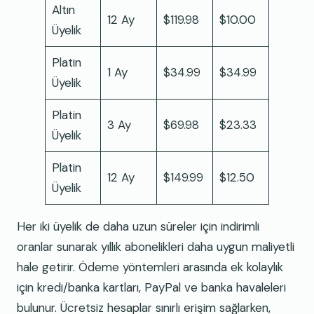
Altın
12 Ay
$119.98
$10.00
Üyelik
Platin
1 Ay
$34.99
$34.99
Üyelik
Platin
3 Ay
$69.98
$23.33
Üyelik
Platin
12 Ay
$149.99
$12.50
Üyelik
Her iki üyelik de daha uzun süreler için indirimli
oranlar sunarak yıllık abonelikleri daha uygun maliyetli
hale getirir. Ödeme yöntemleri arasında ek kolaylık
için kredi/banka kartları, PayPal ve banka havaleleri
bulunur. Ücretsiz hesaplar sınırlı erişim sağlarken,