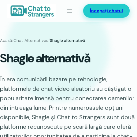
Sari
Începeți chatul
la
conținut
Acasă
/
Chat Alternatives
/
Shagle alternativă
Shagle alternativă
În era comunicării bazate pe tehnologie,
platformele de chat video aleatoriu au câștigat o
popularitate imensă pentru conectarea oamenilor
din întreaga lume. Printre numeroasele opțiuni
disponibile, Shagle și Chat to Strangers sunt două
platforme recunoscute pe scară largă care oferă
utilizatorilor oportunitatea de a participa la chat-