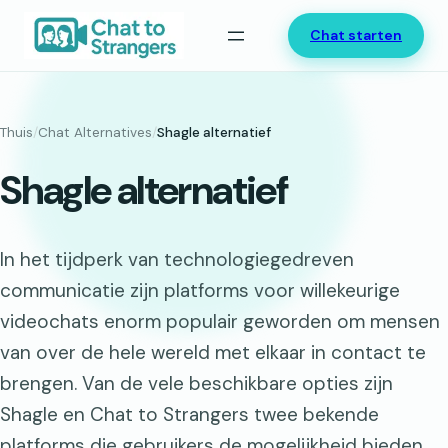
Ga
Chat starten
naar
de
inhoud
Thuis
/
Chat Alternatives
/
Shagle alternatief
Shagle alternatief
In het tijdperk van technologiegedreven
communicatie zijn platforms voor willekeurige
videochats enorm populair geworden om mensen
van over de hele wereld met elkaar in contact te
brengen. Van de vele beschikbare opties zijn
Shagle en Chat to Strangers twee bekende
platforms die gebruikers de mogelijkheid bieden