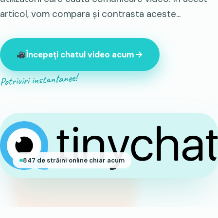
articol, vom compara și contrasta aceste...
Începeți chatul video acum
Potriviri instantanee!
847 de străini online chiar acum