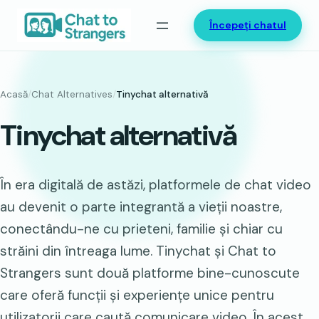
Sari
Începeți chatul
la
conținut
Acasă
/
Chat Alternatives
/
Tinychat alternativă
Tinychat alternativă
În era digitală de astăzi, platformele de chat video
au devenit o parte integrantă a vieții noastre,
conectându-ne cu prieteni, familie și chiar cu
străini din întreaga lume. Tinychat și Chat to
Strangers sunt două platforme bine-cunoscute
care oferă funcții și experiențe unice pentru
utilizatorii care caută comunicare video. În acest