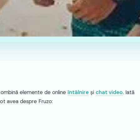
 combină elemente de online
întâlnire
și
chat video
. Iată
pot avea despre Fruzo: