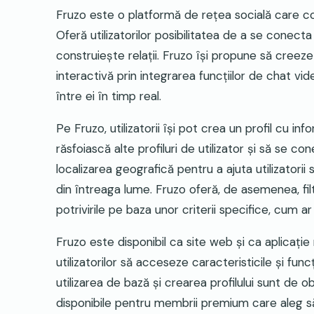
Fruzo este o platformă de rețea socială care c
Oferă utilizatorilor posibilitatea de a se conecta c
construiește relații. Fruzo își propune să creeze
interactivă prin integrarea funcțiilor de chat vid
între ei în timp real.
Pe Fruzo, utilizatorii își pot crea un profil cu info
răsfoiască alte profiluri de utilizator și să se c
localizarea geografică pentru a ajuta utilizatorii
din întreaga lume. Fruzo oferă, de asemenea, filt
potrivirile pe baza unor criterii specifice, cum ar f
Fruzo este disponibil ca site web și ca aplicație
utilizatorilor să acceseze caracteristicile și func
utilizarea de bază și crearea profilului sunt de ob
disponibile pentru membrii premium care aleg s