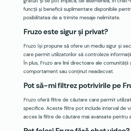
gratuit și se pot implica, de asemenea, în chat-ur
funcții și beneficii suplimentare disponibile pen
posibilitatea de a trimite mesaje nelimitate.
Fruzo este sigur și privat?
Fruzo își propune să ofere un mediu sigur și secur
care permit utilizatorilor să controleze informații
În plus, Fruzo are linii directoare ale comunităț
comportament sau conținut neadecvat.
Pot să-mi filtrez potrivirile pe F
Fruzo oferă filtre de căutare care permit utilizato
specifice. Aceste filtre pot include interval de 
acces la filtre de căutare mai avansate pentru a-
Pot folosi Fruzo fără chat video?