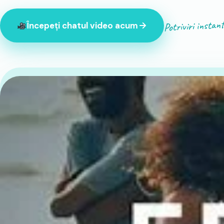
Potriviri instan
Începeți chatul video acum