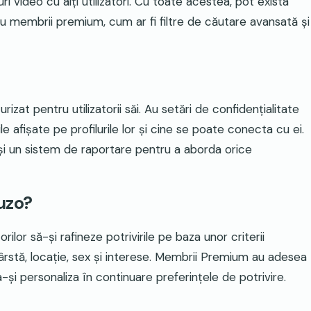
i video cu alți utilizatori. Cu toate acestea, pot exista
tru membrii premium, cum ar fi filtre de căutare avansată și
izat pentru utilizatorii săi. Au setări de confidențialitate
le afișate pe profilurile lor și cine se poate conecta cu ei.
ii și un sistem de raportare pentru a aborda orice
ruzo?
rilor să-și rafineze potrivirile pe baza unor criterii
vârstă, locație, sex și interese. Membrii Premium au adesea
și personaliza în continuare preferințele de potrivire.