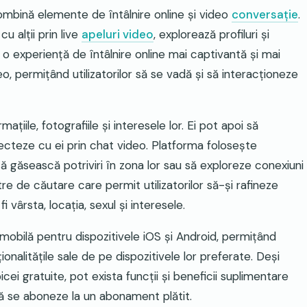
ombină elemente de întâlnire online și video
conversație
.
u alții prin live
apeluri video
, explorează profiluri și
 o experiență de întâlnire online mai captivantă și mai
eo, permițând utilizatorilor să se vadă și să interacționeze
rmațiile, fotografiile și interesele lor. Ei pot apoi să
onecteze cu ei prin chat video. Platforma folosește
 să găsească potriviri în zona lor sau să exploreze conexiuni
re de căutare care permit utilizatorilor să-și rafineze
i vârsta, locația, sexul și interesele.
 mobilă pentru dispozitivele iOS și Android, permițând
ționalitățile sale de pe dispozitivele lor preferate. Deși
icei gratuite, pot exista funcții și beneficii suplimentare
ă se aboneze la un abonament plătit.