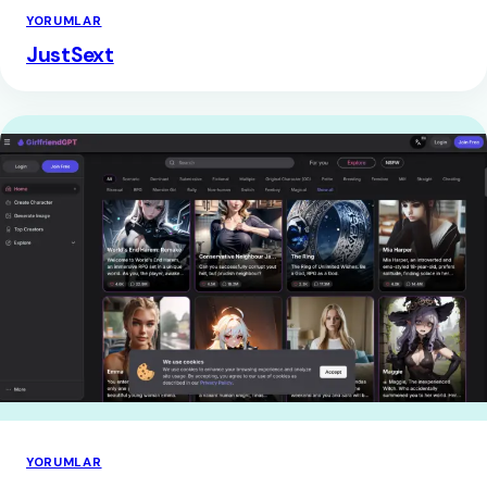
YORUMLAR
JustSext
YORUMLAR