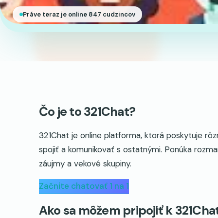
Práve teraz je online 847 cudzincov
Čo je to 321Chat?
321Chat je online platforma, ktorá poskytuje r
spojiť a komunikovať s ostatnými. Ponúka rozma
záujmy a vekové skupiny.
Začnite chatovať 1 na 1
Ako sa môžem pripojiť k 321Cha