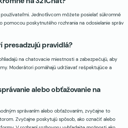
úkromne na 321Chat?
používateľmi. Jednotlivcom môžete posielať súkromné
ebo pomocou poskytnutého rozhrania na odosielanie správ
í presadzujú pravidlá?
hliadajú na chatovacie miestnosti a zabezpečujú, aby
formy. Moderátori pomáhajú udržiavať rešpektujúce a
právanie alebo obťažovanie na
hodným správaním alebo obťažovaním, zvyčajne to
orom. Zvyčajne poskytujú spôsob, ako označiť alebo
latformy. V rozhraní rozhovoru vyhľadajte možnosti ako