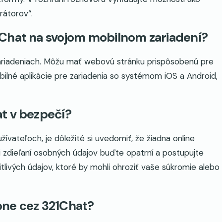
rátorov“.
1Chat na svojom mobilnom zariadení?
zariadeniach. Môžu mať webovú stránku prispôsobenú pre
bilné aplikácie pre zariadenia so systémom iOS a Android,
t v bezpečí?
žívateľoch, je dôležité si uvedomiť, že žiadna online
 zdieľaní osobných údajov buďte opatrní a postupujte
tlivých údajov, ktoré by mohli ohroziť vaše súkromie alebo
bne cez 321Chat?