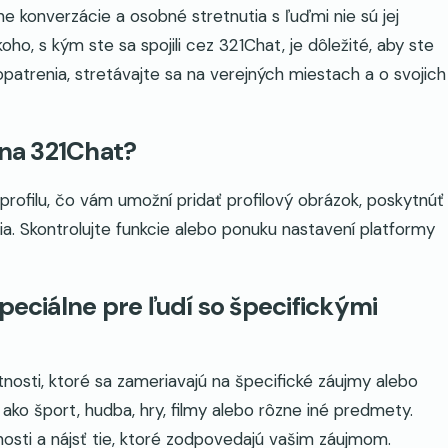
ne konverzácie a osobné stretnutia s ľuďmi nie sú jej
o, s kým ste sa spojili cez 321Chat, je dôležité, aby ste
opatrenia, stretávajte sa na verejných miestach a o svojich
 na 321Chat?
ofilu, čo vám umožní pridať profilový obrázok, poskytnúť
ia. Skontrolujte funkcie alebo ponuku nastavení platformy
peciálne pre ľudí so špecifickými
osti, ktoré sa zameriavajú na špecifické záujmy alebo
o šport, hudba, hry, filmy alebo rôzne iné predmety.
ti a nájsť tie, ktoré zodpovedajú vašim záujmom.