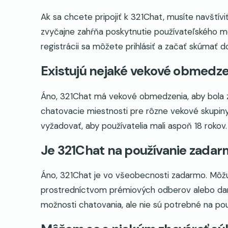
Ak sa chcete pripojiť k 321Chat, musíte navštívi
zvyčajne zahŕňa poskytnutie používateľského me
registrácii sa môžete prihlásiť a začať skúmať 
Existujú nejaké vekové obmedze
Áno, 321Chat má vekové obmedzenia, aby bola z
chatovacie miestnosti pre rôzne vekové skupiny, 
vyžadovať, aby používatelia mali aspoň 18 rokov.
Je 321Chat na používanie zada
Áno, 321Chat je vo všeobecnosti zadarmo. Môžu
prostredníctvom prémiových odberov alebo daro
možnosti chatovania, ale nie sú potrebné na pou