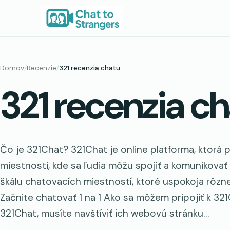
Prejsť
na
obsah
Domov
/
Recenzie
/
321 recenzia chatu
321 recenzia c
Čo je 321Chat? 321Chat je online platforma, ktorá
miestnosti, kde sa ľudia môžu spojiť a komunikova
škálu chatovacích miestností, ktoré uspokoja rôzn
Začnite chatovať 1 na 1 Ako sa môžem pripojiť k 321
321Chat, musíte navštíviť ich webovú stránku…