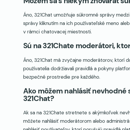
Môžem sa s niekým zhovárať s
Áno, 321Chat umožňuje súkromné správy medzi 
správy kliknutím na ich používateľské meno al
v rámci chatovacej miestnosti.
Sú na 321Chate moderátori, ktor
Áno, 321Chat má zvyčajne moderátorov, ktorí do
používatelia dodržiavali pravidlá a pokyny plat
bezpečné prostredie pre každého.
Ako môžem nahlásiť nevhodné s
321Chat?
Ak sa na 321Chate stretnete s akýmkoľvek nev
môžete nahlásiť moderátorom alebo administrát
nahlásiť používateľov, ktorí porušujú pravidlá p