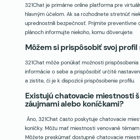
321Chat je primárne online platforma pre virtuál
hlavným účelom. Ak sa rozhodnete stretnúť niekoh
uprednostnili bezpečnosť. Prijmite preventívne 
plánoch informujte niekoho, komu dôverujete.
Môžem si prispôsobiť svoj profil
321Chat môže ponúkať možnosti prispôsobenia pr
informácie o sebe a prispôsobiť určité nastaven
a zistite, či je k dispozícii prispôsobenie profilu.
Existujú chatovacie miestnosti š
záujmami alebo koníčkami?
Áno, 321Chat často poskytuje chatovacie miestn
koníčky. Môžu mať miestnosti venované témam ak
Môžete preskúmať dostupné chatovacie miestnos