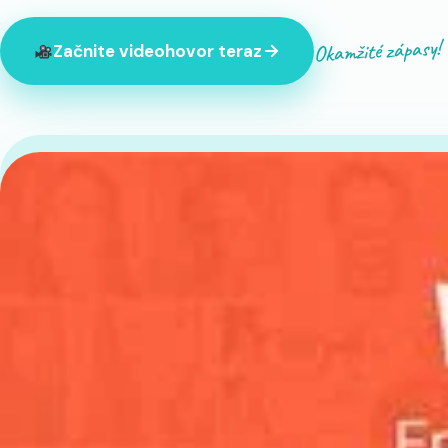
Okamžité zápasy!
Začnite videohovor teraz