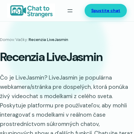
Prejsť
Spustite chat
na
obsah
Domov
/
Vačky
/
Recenzia LiveJasmin
Recenzia LiveJasmin
Čo je LiveJasmin? LiveJasmin je populárna
webkamera/stránka pre dospelých, ktorá ponúka
živý videochat s modelkami z celého sveta.
Poskytuje platformu pre používateľov, aby mohli
interagovať s modelkami v reálnom čase
prostredníctvom súkromných chatov,
skupinových show a ďalších funkcií. Chatujte teraz