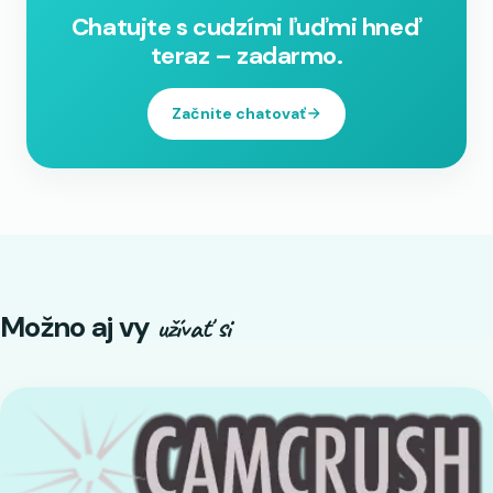
Chatujte s cudzími ľuďmi hneď
teraz – zadarmo.
Začnite chatovať
Možno aj vy
užívať si