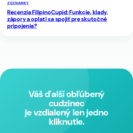
ZOZNAMKY
Recenzia FilipinoCupid: Funkcie, klady,
zápory a oplatí sa spojiť pre skutočné
pripojenia?
Váš ďalší obľúbený
cudzinec
je vzdialený len jedno
kliknutie.