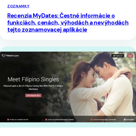
ZOZNAMKY
Recenzia MyDates: Čestné informácie o
funkciách, cenách, výhodách a nevýhodách
tejto zoznamovacej aplikácie