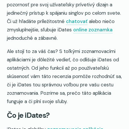
pozornosť pre svoj užívateľsky prívetivý dizajn a
jedinečný prístup k spájaniu singlov po celom svete.
Či už hľadáte príležitostné
chatovať
alebo niečo
zmysluplnejšie, sľubuje iDates
online zoznamka
jednoduché a zábavné.
Ale stojí to za váš čas? S toľkými zoznamovacími
aplikáciami je dôležité vedieť, čo odlišuje iDates od
ostatných. Od jeho funkcií až po používateľskú
skúsenosť vám táto recenzia pomôže rozhodnúť sa,
či je iDates tou správnou voľbou pre vašu cestu
zoznamovania. Pozrime sa, prečo táto aplikácia
funguje a či plní svoje sľuby.
Čo je iDates?