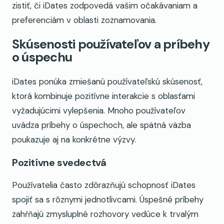
zistiť, či iDates zodpovedá vašim očakávaniam a
preferenciám v oblasti zoznamovania.
Skúsenosti používateľov a príbehy
o úspechu
iDates ponúka zmiešanú používateľskú skúsenosť,
ktorá kombinuje pozitívne interakcie s oblasťami
vyžadujúcimi vylepšenia. Mnoho používateľov
uvádza príbehy o úspechoch, ale spätná väzba
poukazuje aj na konkrétne výzvy.
Pozitívne svedectvá
Používatelia často zdôrazňujú schopnosť iDates
spojiť sa s rôznymi jednotlivcami. Úspešné príbehy
zahŕňajú zmysluplné rozhovory vedúce k trvalým