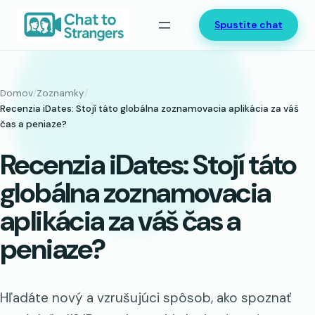
Prejsť
Spustite chat
na
obsah
Domov
/
Zoznamky
/
Recenzia iDates: Stojí táto globálna zoznamovacia aplikácia za váš
čas a peniaze?
Recenzia iDates: Stojí táto
globálna zoznamovacia
aplikácia za váš čas a
peniaze?
Hľadáte nový a vzrušujúci spôsob, ako spoznať