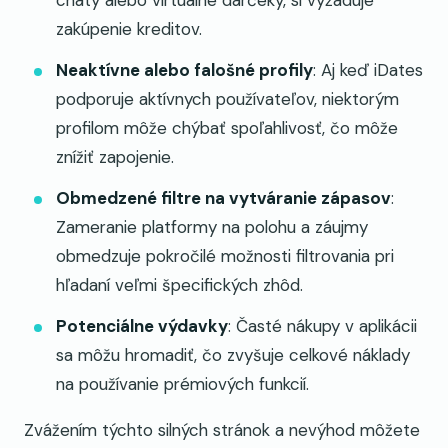
chaty alebo virtuálne darčeky, si vyžaduje
zakúpenie kreditov.
Neaktívne alebo falošné profily
: Aj keď iDates
podporuje aktívnych používateľov, niektorým
profilom môže chýbať spoľahlivosť, čo môže
znížiť zapojenie.
Obmedzené filtre na vytváranie zápasov
:
Zameranie platformy na polohu a záujmy
obmedzuje pokročilé možnosti filtrovania pri
hľadaní veľmi špecifických zhôd.
Potenciálne výdavky
: Časté nákupy v aplikácii
sa môžu hromadiť, čo zvyšuje celkové náklady
na používanie prémiových funkcií.
Zvážením týchto silných stránok a nevýhod môžete