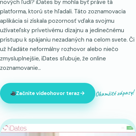
nových ľudí? iDates by mohla byť práve tá
platforma, ktorú ste hľadali. Táto zoznamovacia
aplikácia si získala pozornosť vďaka svojmu
užívateľsky prívetivému dizajnu a jedinečnému
prístupu k spájaniu nezadaných na celom svete. Či
už hľadáte neformálny rozhovor alebo niečo
zmysluplnejšie, iDates sľubuje, že online
zoznamovanie...
Okamžité zápasy!
Začnite videohovor teraz