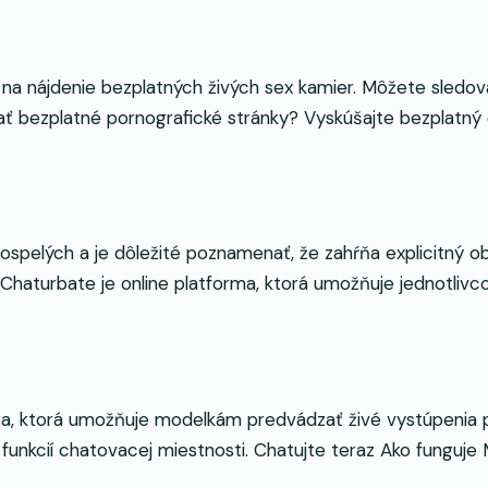
ájdenie bezplatných živých sex kamier. Môžete sledovať
ať bezplatné pornografické stránky? Vyskúšajte bezplatný
ospelých a je dôležité poznamenať, že zahŕňa explicitný ob
? Chaturbate je online platforma, ktorá umožňuje jednotl
ktorá umožňuje modelkám predvádzať živé vystúpenia pre
 funkcií chatovacej miestnosti. Chatujte teraz Ako fung