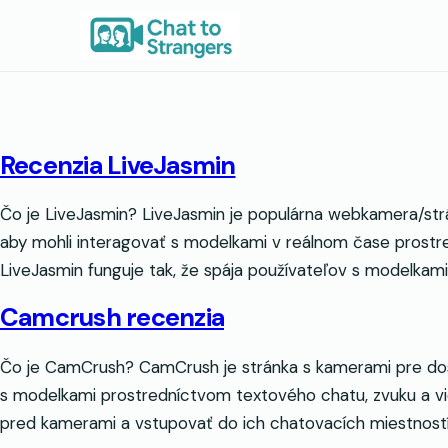
Prejsť
na
obsah
Recenzia LiveJasmin
Čo je LiveJasmin? LiveJasmin je populárna webkamera/strá
aby mohli interagovať s modelkami v reálnom čase prostre
LiveJasmin funguje tak, že spája používateľov s modelkami
Camcrush recenzia
Čo je CamCrush? CamCrush je stránka s kamerami pre dosp
s modelkami prostredníctvom textového chatu, zvuku a v
pred kamerami a vstupovať do ich chatovacích miestnost