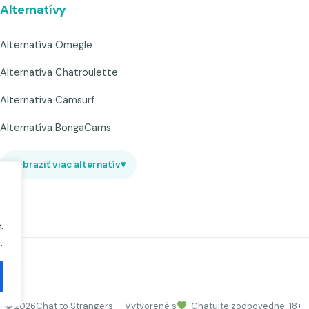
Alternatívy
Alternatíva Omegle
Alternatíva Chatroulette
Alternatíva Camsurf
Alternatíva BongaCams
Zobraziť viac alternatív
▾
.
.
©
2026
Chat to Strangers — Vytvorené s
. Chatujte zodpovedne. 18+.