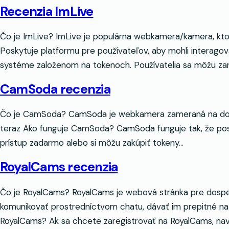
Recenzia ImLive
Čo je ImLive? ImLive je populárna webkamera/kamera, kto
Poskytuje platformu pre používateľov, aby mohli interago
systéme založenom na tokenoch. Používatelia sa môžu za
CamSoda recenzia
Čo je CamSoda? CamSoda je webkamera zameraná na dospel
teraz Ako funguje CamSoda? CamSoda funguje tak, že pos
prístup zadarmo alebo si môžu zakúpiť tokeny…
RoyalCams recenzia
Čo je RoyalCams? RoyalCams je webová stránka pre dospel
komunikovať prostredníctvom chatu, dávať im prepitné na
RoyalCams? Ak sa chcete zaregistrovať na RoyalCams, nav