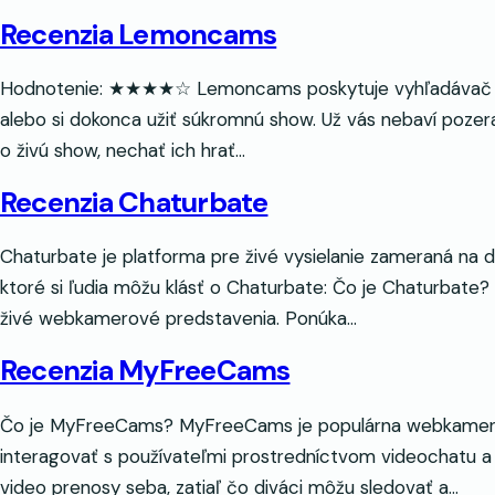
Recenzia Lemoncams
Hodnotenie: ★★★★☆ Lemoncams poskytuje vyhľadávač na n
alebo si dokonca užiť súkromnú show. Už vás nebaví pozer
o živú show, nechať ich hrať…
Recenzia Chaturbate
Chaturbate je platforma pre živé vysielanie zameraná na d
ktoré si ľudia môžu klásť o Chaturbate: Čo je Chaturbate
živé webkamerové predstavenia. Ponúka…
Recenzia MyFreeCams
Čo je MyFreeCams? MyFreeCams je populárna webkamera, 
interagovať s používateľmi prostredníctvom videochatu a
video prenosy seba, zatiaľ čo diváci môžu sledovať a…