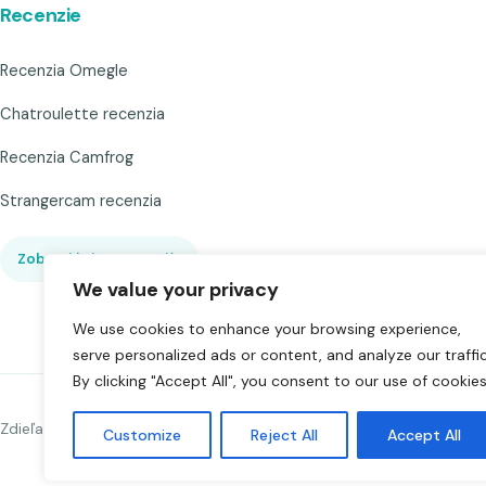
Recenzie
Recenzia Omegle
Chatroulette recenzia
Recenzia Camfrog
Strangercam recenzia
Zobraziť viac recenzií
▾
We value your privacy
We use cookies to enhance your browsing experience,
serve personalized ads or content, and analyze our traffic
By clicking "Accept All", you consent to our use of cookies
Zdieľať Chat to Strangers
Customize
Reject All
Accept All