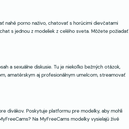
 nahé porno naživo, chatovať s horúcimi dievčatami
 chat s jednou z modeliek z celého sveta. Môžete požiadať
sah a sexuálne diskusie. Tu je niekoľko bežných otázok,
ivcom, amatérskym aj profesionálnym umelcom, streamovať
 divákov. Poskytuje platformu pre modelky, aby mohli
uje MyFreeCams? Na MyFreeCams modelky vysielajú živé