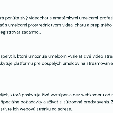
rá ponúka živý videochat s amatérskymi umelcami, profes
vať s umelcami prostredníctvom videa, chatu a prepitného.
registrovať zadarmo…
ých, ktorá umožňuje umelcom vysielať živé video stream
kytuje platformu pre dospelých umelcov na streamovanie
ých, ktorá poskytuje živé vystúpenia cez webkameru od m
 špeciálne požiadavky a užívať si súkromné predstavenia.
štívte ich webovú stránku na adrese…