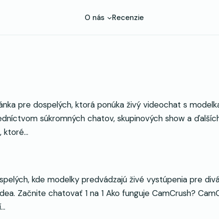
O nás
Recenzie
nka pre dospelých, ktorá ponúka živý videochat s modelka
dníctvom súkromných chatov, skupinových show a ďalších f
, ktoré…
elých, kde modelky predvádzajú živé vystúpenia pre divák
idea. Začnite chatovať 1 na 1 Ako funguje CamCrush? Cam
í…