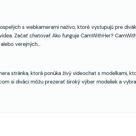
pelých s webkamerami naživo, ktoré vystupujú pre diváko
 videa. Začať chatovať Ako funguje CamWithHer? CamWithH
alebo verejných…
stránka, ktorá ponúka živý videochat s modelkami, ktoré
m si diváci môžu prezerať široký výber modeliek a vybrať