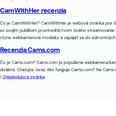
CamWithHer recenzia
Čo je CamWithHer? CamWithHer je webová stránka pre dos
so svojím publikom prostredníctvom živého streamovania
rôzne webkamerové modelky a zapájať sa do súkromných 
Recenzia Cams.com
Čo je Cams.com? Cams.com je populárna webkamera/kamera 
divákmi. Chatujte teraz Ako funguje Cams.com? Na Cams.co
1
2
Nasledujúca stránka