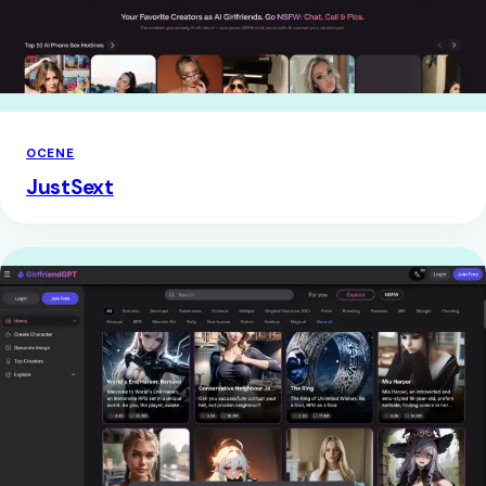
OCENE
JustSext