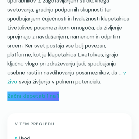
uporabnikov. Z zagotavljanjem strokovnega
svetovanja, gradnjo podpornih skupnosti ter
spodbujanjem čuječnosti in hvaležnosti klepetalnica
Livetolives posameznikom omogoča, da življenje
sprejmejo z navdušenjem, namenom in odprtim
srcem. Ker svet postaja vse bolj povezan,
platforme, kot je klepetalnica Livetolives, igrajo
ključno vlogo pri združevanju ljudi, spodbujanju
osebne rasti in navdihovanju posameznikov, da ...
v
živo
svoja življenja v polnem potencialu.
Začni klepetati 1 na 1
V TEM PREGLEDU
Uvod