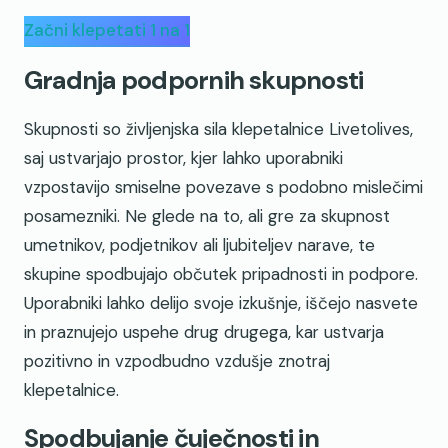
Začni klepetati 1 na 1
Gradnja podpornih skupnosti
Skupnosti so življenjska sila klepetalnice Livetolives,
saj ustvarjajo prostor, kjer lahko uporabniki
vzpostavijo smiselne povezave s podobno mislečimi
posamezniki. Ne glede na to, ali gre za skupnost
umetnikov, podjetnikov ali ljubiteljev narave, te
skupine spodbujajo občutek pripadnosti in podpore.
Uporabniki lahko delijo svoje izkušnje, iščejo nasvete
in praznujejo uspehe drug drugega, kar ustvarja
pozitivno in vzpodbudno vzdušje znotraj
klepetalnice.
Spodbujanje čuječnosti in