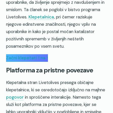
uporabnike, da življenje sprejmejo z navdušenjem in
smislom. Ta članek se poglobi v bistvo programa
Livetolives.
Klepetalnica
, pri čemer raziskuje
njegove edinstvene značilnosti, njegov vpliv na
uporabnike in kako je postal močan katalizator
pozitivnih sprememb v življenjih neštetih
posameznikov po vsem svetu.
Začni klepetati 1 na 1
Platforma za pristne povezave
Klepetalna stran Livetolives presega običajne
klepetalnice, ki se osredotočajo izključno na majhne
pogovor
in sproščene interakcije. Namesto tega
služi kot platforma za pristne povezave, kjer se
lahko uporabniki vključijo v poglobljene in smiselne