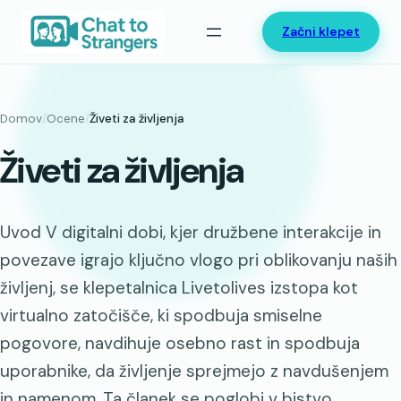
Preskoči
Začni klepet
na
vsebino
Domov
/
Ocene
/
Živeti za življenja
Živeti za življenja
Uvod V digitalni dobi, kjer družbene interakcije in
povezave igrajo ključno vlogo pri oblikovanju naših
življenj, se klepetalnica Livetolives izstopa kot
virtualno zatočišče, ki spodbuja smiselne
pogovore, navdihuje osebno rast in spodbuja
uporabnike, da življenje sprejmejo z navdušenjem
in namenom. Ta članek se poglobi v bistvo