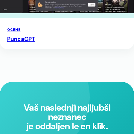
OCENE
PuncaGPT
Vaš naslednji najljubši
neznanec
je oddaljen le en klik.