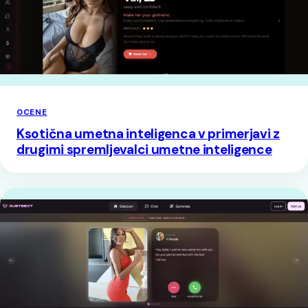
OCENE
Ksotična umetna inteligenca v primerjavi z
drugimi spremljevalci umetne inteligence