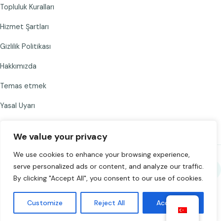
Topluluk Kuralları
Hizmet Şartları
Gizlilik Politikası
Hakkımızda
Temas etmek
Yasal Uyarı
We value your privacy
We use cookies to enhance your browsing experience,
serve personalized ads or content, and analyze our traffic.
Chat to Strangers'yi paylaşın
By clicking "Accept All", you consent to our use of cookies.
©
2026
Chat to Strangers — Sevgiyle yapıldı
. Sorumlu bir şekilde
Customize
Reject All
Accept All
sohbet edin. 18+.