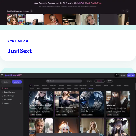
YORUMLAR
JustSext