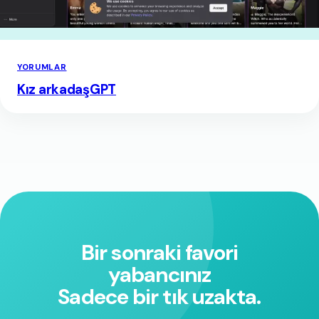
YORUMLAR
Kız arkadaşGPT
Bir sonraki favori
yabancınız
Sadece bir tık uzakta.