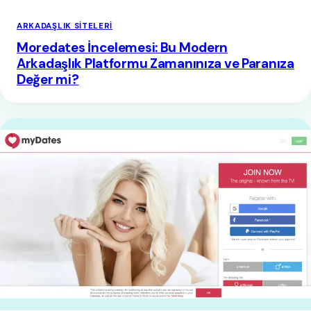
ARKADAŞLIK SITELERI
Moredates İncelemesi: Bu Modern
Arkadaşlık Platformu Zamanınıza ve Paranıza
Değer mi?