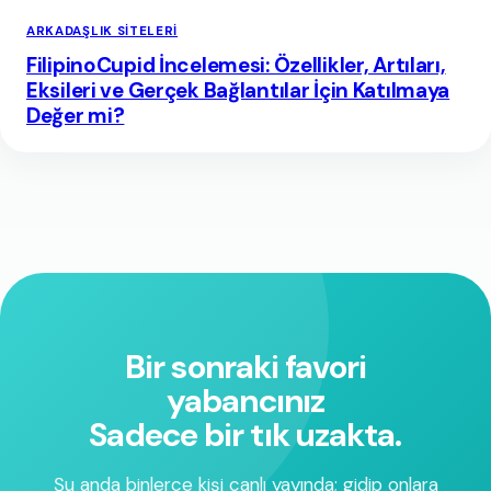
ARKADAŞLIK SITELERI
FilipinoCupid İncelemesi: Özellikler, Artıları,
Eksileri ve Gerçek Bağlantılar İçin Katılmaya
Değer mi?
Bir sonraki favori
yabancınız
Sadece bir tık uzakta.
Şu anda binlerce kişi canlı yayında; gidip onlara