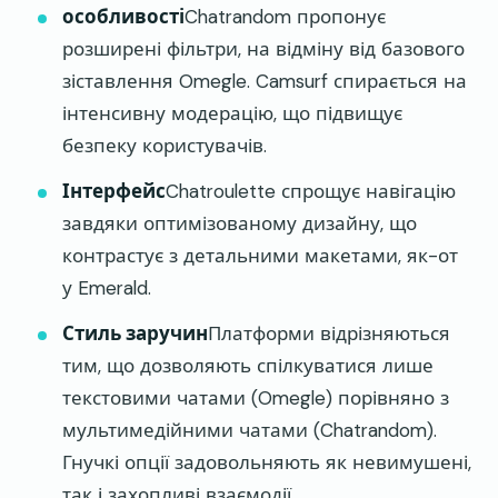
особливості
Chatrandom пропонує
розширені фільтри, на відміну від базового
зіставлення Omegle. Camsurf спирається на
інтенсивну модерацію, що підвищує
безпеку користувачів.
Інтерфейс
Chatroulette спрощує навігацію
завдяки оптимізованому дизайну, що
контрастує з детальними макетами, як-от
у Emerald.
Стиль заручин
Платформи відрізняються
тим, що дозволяють спілкуватися лише
текстовими чатами (Omegle) порівняно з
мультимедійними чатами (Chatrandom).
Гнучкі опції задовольняють як невимушені,
так і захопливі взаємодії.