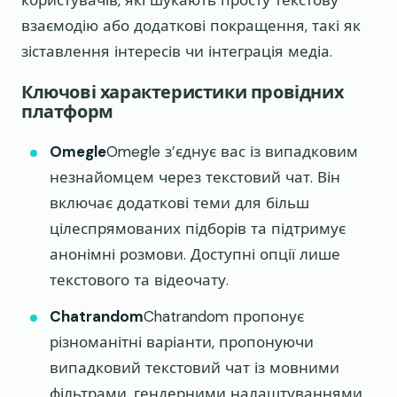
користувачів, які шукають просту текстову
взаємодію або додаткові покращення, такі як
зіставлення інтересів чи інтеграція медіа.
Ключові характеристики провідних
платформ
Omegle
Omegle з’єднує вас із випадковим
незнайомцем через текстовий чат. Він
включає додаткові теми для більш
цілеспрямованих підборів та підтримує
анонімні розмови. Доступні опції лише
текстового та відеочату.
Chatrandom
Chatrandom пропонує
різноманітні варіанти, пропонуючи
випадковий текстовий чат із мовними
фільтрами, гендерними налаштуваннями