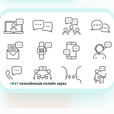
847 незнайомців онлайн зараз