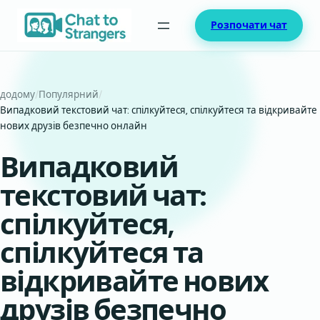
Перейти
Розпочати чат
до
вмісту
додому
/
Популярний
/
Випадковий текстовий чат: спілкуйтеся, спілкуйтеся та відкривайте
нових друзів безпечно онлайн
Випадковий
текстовий чат:
спілкуйтеся,
спілкуйтеся та
відкривайте нових
друзів безпечно