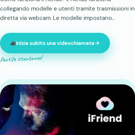
collegando modelle e utenti tramite trasmissioni in
diretta via webcam. Le modelle impostano...
Inizia subito una videochiamata
Partite istantanee!