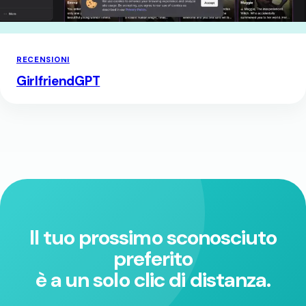
RECENSIONI
GirlfriendGPT
Il tuo prossimo sconosciuto
preferito
è a un solo clic di distanza.