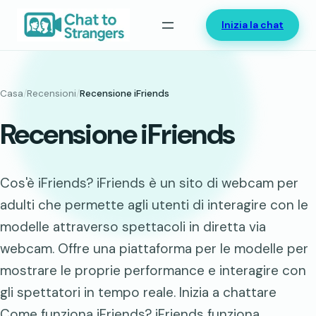
Vai
Inizia la chat
al
contenuto
Casa
/
Recensioni
/
Recensione iFriends
Recensione iFriends
Cos'è iFriends? iFriends è un sito di webcam per
adulti che permette agli utenti di interagire con le
modelle attraverso spettacoli in diretta via
webcam. Offre una piattaforma per le modelle per
mostrare le proprie performance e interagire con
gli spettatori in tempo reale. Inizia a chattare
Come funziona iFriends? iFriends funziona