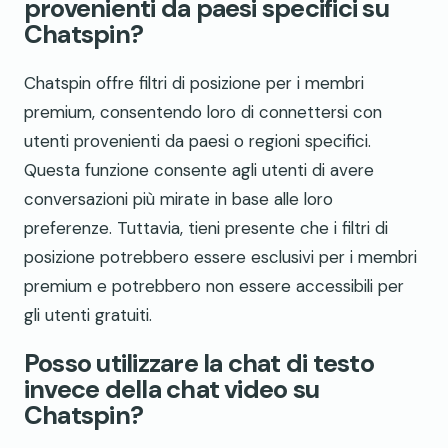
provenienti da paesi specifici su
Chatspin?
Chatspin offre filtri di posizione per i membri
premium, consentendo loro di connettersi con
utenti provenienti da paesi o regioni specifici.
Questa funzione consente agli utenti di avere
conversazioni più mirate in base alle loro
preferenze. Tuttavia, tieni presente che i filtri di
posizione potrebbero essere esclusivi per i membri
premium e potrebbero non essere accessibili per
gli utenti gratuiti.
Posso utilizzare la chat di testo
invece della chat video su
Chatspin?