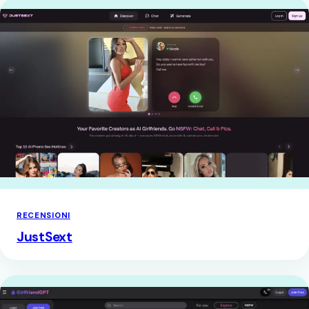
RECENSIONI
JustSext