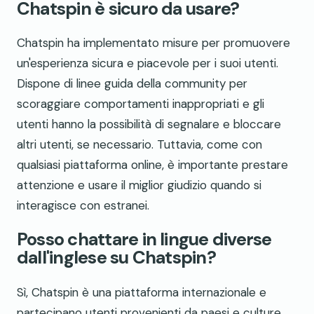
Chatspin è sicuro da usare?
Chatspin ha implementato misure per promuovere
un'esperienza sicura e piacevole per i suoi utenti.
Dispone di linee guida della community per
scoraggiare comportamenti inappropriati e gli
utenti hanno la possibilità di segnalare e bloccare
altri utenti, se necessario. Tuttavia, come con
qualsiasi piattaforma online, è importante prestare
attenzione e usare il miglior giudizio quando si
interagisce con estranei.
Posso chattare in lingue diverse
dall'inglese su Chatspin?
Sì, Chatspin è una piattaforma internazionale e
partecipano utenti provenienti da paesi e culture