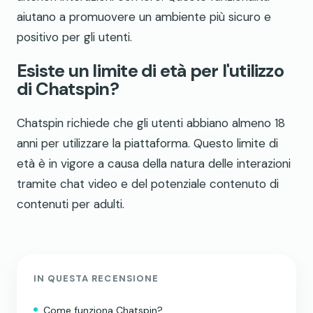
aiutano a promuovere un ambiente più sicuro e
positivo per gli utenti.
Esiste un limite di età per l'utilizzo
di Chatspin?
Chatspin richiede che gli utenti abbiano almeno 18
anni per utilizzare la piattaforma. Questo limite di
età è in vigore a causa della natura delle interazioni
tramite chat video e del potenziale contenuto di
contenuti per adulti.
IN QUESTA RECENSIONE
Come funziona Chatspin?