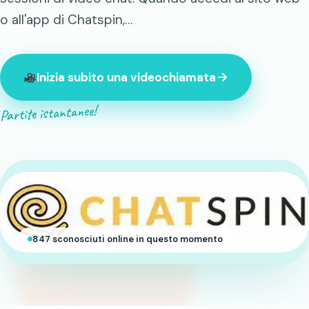
o all'app di Chatspin,…
Inizia subito una videochiamata
Partite istantanee!
847 sconosciuti online in questo momento