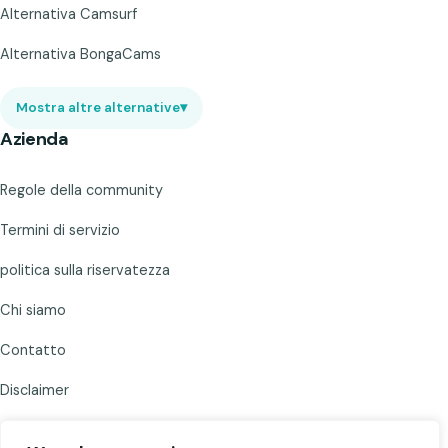
Alternativa Camsurf
Alternativa BongaCams
Mostra altre alternative
▾
Azienda
Regole della community
Termini di servizio
politica sulla riservatezza
Chi siamo
Contatto
Disclaimer