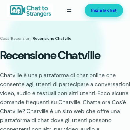
Vai
Inizia la chat
al
contenuto
Casa
/
Recensioni
/
Recensione Chatville
Recensione Chatville
Chatville è una piattaforma di chat online che
consente agli utenti di partecipare a conversazioni
video, audio e testuali con altri utenti. Ecco alcune
domande frequenti su Chatville: Chatta ora Cos'è
Chatville? Chatville è un sito web che offre una
piattaforma di chat dove gli utenti possono
connettersi con altri per video, audio e…