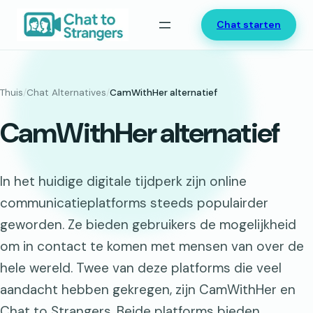
Ga
Chat starten
naar
de
inhoud
Thuis
/
Chat Alternatives
/
CamWithHer alternatief
CamWithHer alternatief
In het huidige digitale tijdperk zijn online
communicatieplatforms steeds populairder
geworden. Ze bieden gebruikers de mogelijkheid
om in contact te komen met mensen van over de
hele wereld. Twee van deze platforms die veel
aandacht hebben gekregen, zijn CamWithHer en
Chat to Strangers. Beide platforms bieden