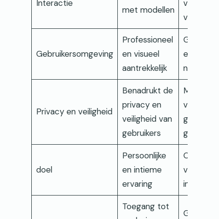
Interactie
videocha
met modellen
vreemde
Professioneel
Gebruiksv
Gebruikersomgeving
en visueel
en gemakk
aantrekkelijk
navigere
Benadrukt de
Moderati
privacy en
veilighei
Privacy en veiligheid
veiligheid van
gebruiker
gebruikers
garander
Persoonlijke
Ongedwo
doel
en intieme
vriendelij
ervaring
interacti
Toegang tot
Geen exc