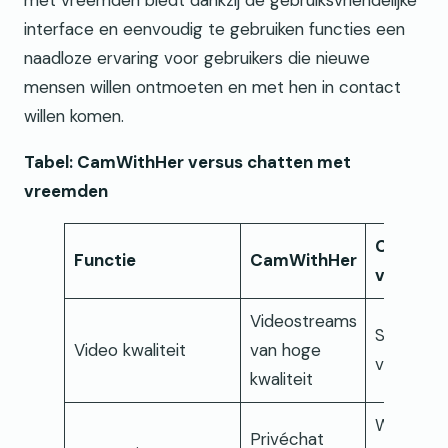
met vreemden biedt dankzij de gebruiksvriendelijke
interface en eenvoudig te gebruiken functies een
naadloze ervaring voor gebruikers die nieuwe
mensen willen ontmoeten en met hen in contact
willen komen.
Tabel: CamWithHer versus chatten met
vreemden
Chatten
Functie
CamWithHer
vreemde
Videostreams
Standaar
Video kwaliteit
van hoge
videokwal
kwaliteit
Willekeur
Privéchat