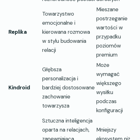
Mieszane
Towarzystwo
postrzeganie
emocjonalne i
wartości w
Replika
kierowana rozmowa
przypadku
w stylu budowania
poziomów
relacji
premium
Może
Głębsza
wymagać
personalizacja i
większego
Kindroid
bardziej dostosowane
wysiłku
zachowanie
podczas
towarzysza
konfiguracji
Sztuczna inteligencja
oparta na relacjach,
Mniejszy
zapewniająca
ekosystem niż