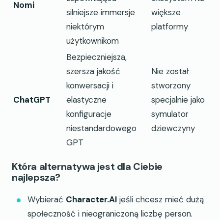
Nomi
silniejsze immersje
większe
niektórym
platformy
użytkownikom
Bezpieczniejsza,
szersza jakość
Nie został
konwersacji i
stworzony
ChatGPT
elastyczne
specjalnie jako
konfiguracje
symulator
niestandardowego
dziewczyny
GPT
Która alternatywa jest dla Ciebie
najlepsza?
Wybierać
Character.AI
jeśli chcesz mieć dużą
społeczność i nieograniczoną liczbę person.