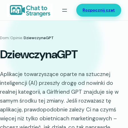
Przejdź
Rozpocznij czat
do
treści
Dom
/
Opinie
/
DziewczynaGPT
DziewczynaGPT
Aplikacje towarzyszące oparte na sztucznej
inteligencji (AI) przeszły drogę od nowinki do
realnej kategorii, a Girlfriend GPT znajduje się w
samym środku tej zmiany. Jeśli rozważasz tę
aplikację, prawdopodobnie zależy Ci na czymś
więcej niż tylko obietnicach marketingowych –
chcesz wiedzieć, jak działa, co tak naprawdę