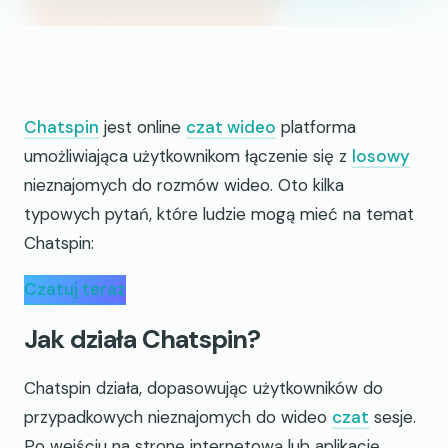
Chatspin
jest online
czat wideo
platforma
umożliwiająca użytkownikom łączenie się z
losowy
nieznajomych do rozmów wideo. Oto kilka
typowych pytań, które ludzie mogą mieć na temat
Chatspin:
Czatuj teraz
Jak działa Chatspin?
Chatspin działa, dopasowując użytkowników do
przypadkowych nieznajomych do wideo
czat
sesje.
Po wejściu na stronę internetową lub aplikację