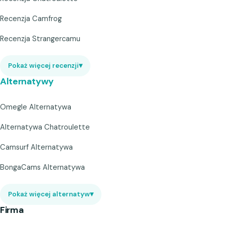
Recenzja Camfrog
Recenzja Strangercamu
Pokaż więcej recenzji
▾
Alternatywy
Omegle Alternatywa
Alternatywa Chatroulette
Camsurf Alternatywa
BongaCams Alternatywa
Pokaż więcej alternatyw
▾
Firma