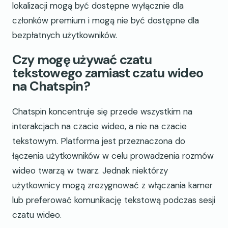
lokalizacji mogą być dostępne wyłącznie dla
członków premium i mogą nie być dostępne dla
bezpłatnych użytkowników.
Czy mogę używać czatu
tekstowego zamiast czatu wideo
na Chatspin?
Chatspin koncentruje się przede wszystkim na
interakcjach na czacie wideo, a nie na czacie
tekstowym. Platforma jest przeznaczona do
łączenia użytkowników w celu prowadzenia rozmów
wideo twarzą w twarz. Jednak niektórzy
użytkownicy mogą zrezygnować z włączania kamer
lub preferować komunikację tekstową podczas sesji
czatu wideo.