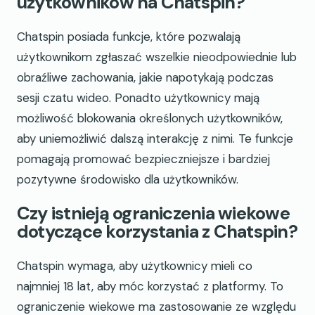
użytkowników na Chatspin?
Chatspin posiada funkcje, które pozwalają
użytkownikom zgłaszać wszelkie nieodpowiednie lub
obraźliwe zachowania, jakie napotykają podczas
sesji czatu wideo. Ponadto użytkownicy mają
możliwość blokowania określonych użytkowników,
aby uniemożliwić dalszą interakcję z nimi. Te funkcje
pomagają promować bezpieczniejsze i bardziej
pozytywne środowisko dla użytkowników.
Czy istnieją ograniczenia wiekowe
dotyczące korzystania z Chatspin?
Chatspin wymaga, aby użytkownicy mieli co
najmniej 18 lat, aby móc korzystać z platformy. To
ograniczenie wiekowe ma zastosowanie ze względu