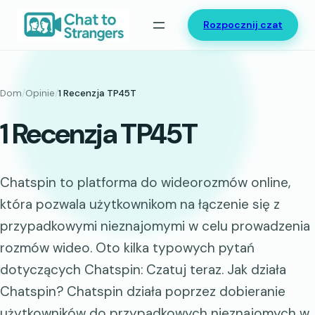
Przejdź
Rozpocznij czat
do
treści
Dom
/
Opinie
/
1 Recenzja TP45T
1 Recenzja TP45T
Chatspin to platforma do wideorozmów online,
która pozwala użytkownikom na łączenie się z
przypadkowymi nieznajomymi w celu prowadzenia
rozmów wideo. Oto kilka typowych pytań
dotyczących Chatspin: Czatuj teraz. Jak działa
Chatspin? Chatspin działa poprzez dobieranie
użytkowników do przypadkowych nieznajomych w