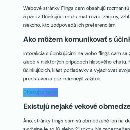
Webové stránky Flings cam obsahujú rozmanitú š
a párov. Účinkujúci môžu mať rôzne záujmy, vzh
niekoho, kto zodpovedá ich preferenciám.
Ako môžem komunikovať s účinku
Interakcia s účinkujúcimi na webe flings cam s
alebo v niektorých prípadoch hlasového chatu. 
účinkujúcich, klásť požiadavky a vyjadrovať svo
predstavenia pre intímnejší zážitok.
Chatujte teraz
Existujú nejaké vekové obmedze
Áno, stránky flings cam sú obmedzené len na dosp
zvyčajne je to 18 alebo 21 rokov. Na zabezpeče