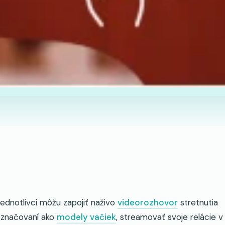
jednotlivci môžu zapojiť naživo
videorozhovor
stretnutia
 označovaní ako
modely vačiek
, streamovať svoje relácie v