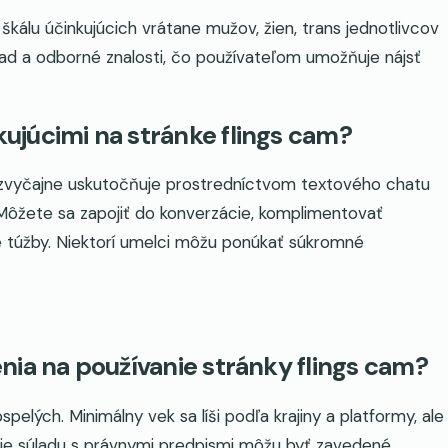
kálu účinkujúcich vrátane mužov, žien, trans jednotlivcov
ľad a odborné znalosti, čo používateľom umožňuje nájsť
júcimi na stránke flings cam?
a zvyčajne uskutočňuje prostredníctvom textového chatu
Môžete sa zapojiť do konverzácie, komplimentovať
je túžby. Niektorí umelci môžu ponúkať súkromné
nia na používanie stránky flings cam?
elých. Minimálny vek sa líši podľa krajiny a platformy, ale
nie súladu s právnymi predpismi môžu byť zavedené