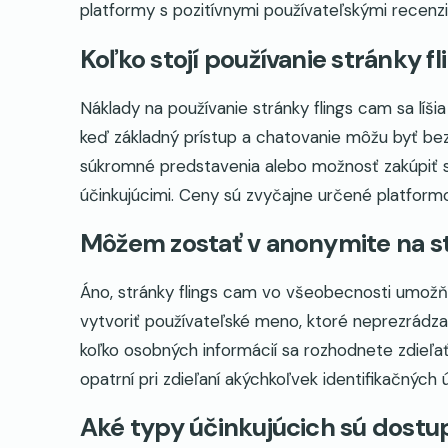
platformy s pozitívnymi používateľskými recenzi
Koľko stojí používanie stránky f
Náklady na používanie stránky flings cam sa líšia 
keď základný prístup a chatovanie môžu byť be
súkromné predstavenia alebo možnosť zakúpiť si
účinkujúcimi. Ceny sú zvyčajne určené platformo
Môžem zostať v anonymite na st
Áno, stránky flings cam vo všeobecnosti umožň
vytvoriť používateľské meno, ktoré neprezrádza 
koľko osobných informácií sa rozhodnete zdieľať
opatrní pri zdieľaní akýchkoľvek identifikačných 
Aké typy účinkujúcich sú dostu