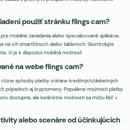
dení použiť stránku flings cam?
re mobilné zariadenia alebo špecializované aplikácie,
e na ich smartfónoch alebo tabletoch. Skontrolujte
e, či je k dispozícii mobilná možnosť.
vané na webe flings cam?
 rôzne spôsoby platby vrátane kreditných/debetných
rých prípadoch aj kryptomeny. Populárne možnosti platby
asto dostupné, ale konkrétne možnosti sa môžu líšiť v
ivity alebo scenáre od účinkujúcich