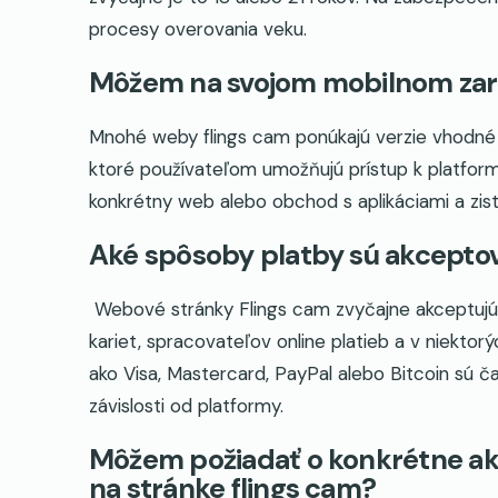
procesy overovania veku.
Môžem na svojom mobilnom zaria
Mnohé weby flings cam ponúkajú verzie vhodné p
ktoré používateľom umožňujú prístup k platform
konkrétny web alebo obchod s aplikáciami a zistit
Aké spôsoby platby sú akcepto
Webové stránky Flings cam zvyčajne akceptujú
kariet, spracovateľov online platieb a v niekto
ako Visa, Mastercard, PayPal alebo Bitcoin sú č
závislosti od platformy.
Môžem požiadať o konkrétne akt
na stránke flings cam?