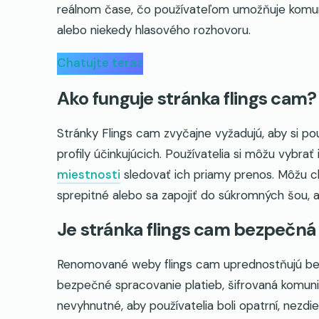
reálnom čase, čo používateľom umožňuje komun
alebo niekedy hlasového rozhovoru.
Chatujte teraz
Ako funguje stránka flings cam?
Stránky Flings cam zvyčajne vyžadujú, aby si pou
profily účinkujúcich. Používatelia si môžu vybrať 
miestnosti
sledovať ich priamy prenos. Môžu c
sprepitné alebo sa zapojiť do súkromných šou, ab
Je stránka flings cam bezpečná
Renomované weby flings cam uprednostňujú bezp
bezpečné spracovanie platieb, šifrovaná komuni
nevyhnutné, aby používatelia boli opatrní, nezdi