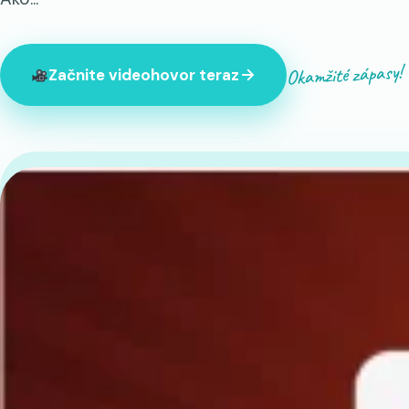
Okamžité zápasy!
Začnite videohovor teraz