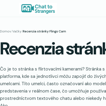
Prejsť
na
obsah
Domov
/
Vačky
/
Recenzia stránky Flings Cam
Recenzia strán
Čo je to stránka s flirtovacími kamerami? Stránka s 
platforma, kde sa jednotlivci môžu zapojiť do živý
umelcami. Títo umelci, často označovaní ako model
predstavenia v reálnom čase, čo umožňuje používa
prostredníctvom textového chatu alebo niekedy h
Ako...