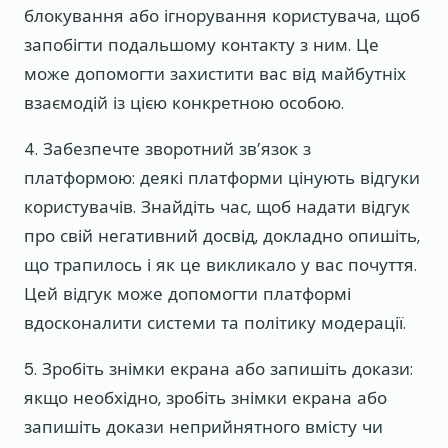
блокування або ігнорування користувача, щоб
запобігти подальшому контакту з ним. Це
може допомогти захистити вас від майбутніх
взаємодій із цією конкретною особою.
4. Забезпечте зворотний зв’язок з
платформою: деякі платформи цінують відгуки
користувачів. Знайдіть час, щоб надати відгук
про свій негативний досвід, докладно опишіть,
що трапилось і як це викликало у вас почуття.
Цей відгук може допомогти платформі
вдосконалити системи та політику модерації.
5. Зробіть знімки екрана або запишіть докази:
якщо необхідно, зробіть знімки екрана або
запишіть докази неприйнятного вмісту чи