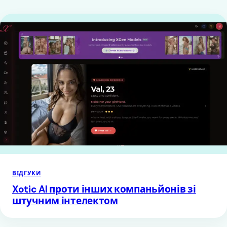
ВІДГУКИ
Xotic AI проти інших компаньйонів зі
штучним інтелектом