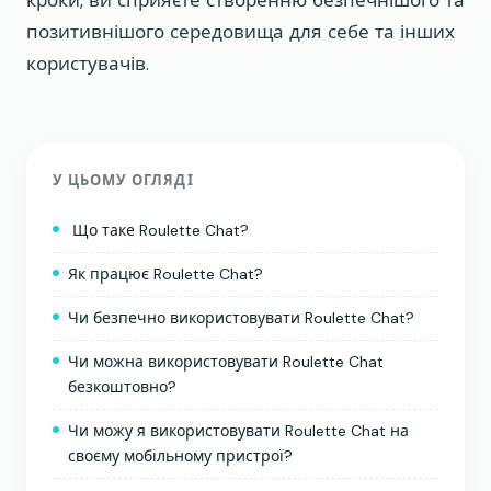
позитивнішого середовища для себе та інших
користувачів.
У ЦЬОМУ ОГЛЯДІ
Що таке Roulette Chat?
Як працює Roulette Chat?
Чи безпечно використовувати Roulette Chat?
Чи можна використовувати Roulette Chat
безкоштовно?
Чи можу я використовувати Roulette Chat на
своєму мобільному пристрої?