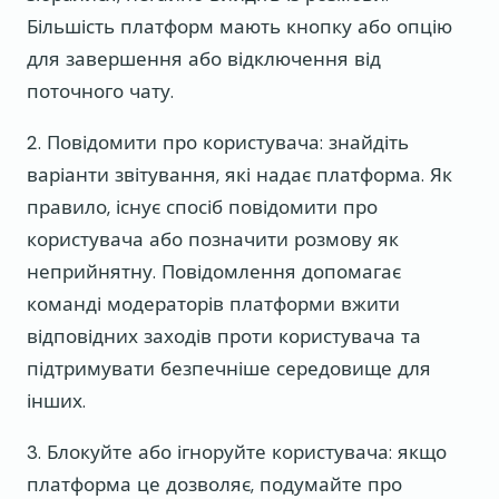
Більшість платформ мають кнопку або опцію
для завершення або відключення від
поточного чату.
2. Повідомити про користувача: знайдіть
варіанти звітування, які надає платформа. Як
правило, існує спосіб повідомити про
користувача або позначити розмову як
неприйнятну. Повідомлення допомагає
команді модераторів платформи вжити
відповідних заходів проти користувача та
підтримувати безпечніше середовище для
інших.
3. Блокуйте або ігноруйте користувача: якщо
платформа це дозволяє, подумайте про