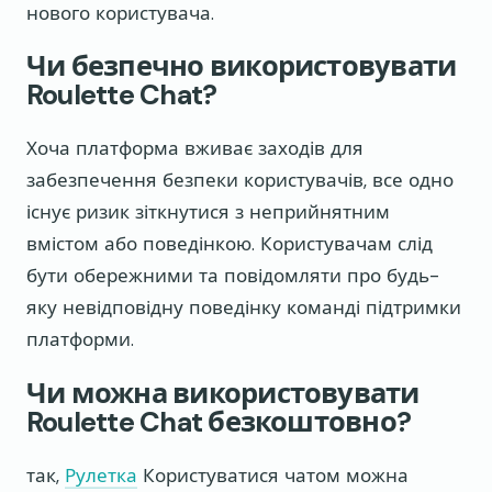
нового користувача.
Чи безпечно використовувати
Roulette Chat?
Хоча платформа вживає заходів для
забезпечення безпеки користувачів, все одно
існує ризик зіткнутися з неприйнятним
вмістом або поведінкою. Користувачам слід
бути обережними та повідомляти про будь-
яку невідповідну поведінку команді підтримки
платформи.
Чи можна використовувати
Roulette Chat безкоштовно?
так,
Рулетка
Користуватися чатом можна