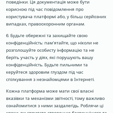
поведінки. Ця документація може бути
корисною під час повідомлення про
користувача платформі або, у більш серйозних
випадках, правоохоронним органам.
6. Будьте обережні та захищайте свою
конфіденційність: пам’ятайте, що ніколи не
розголошуйте особисту інформацію та не
беріть участь у діях, які порушують вашу
конфіденційність. Будьте пильними та
керуйтеся здоровим глуздом під час
спілкування з незнайомцями в Інтернеті.
Кожна платформа може мати свої власні
вказівки та механізми звітності, тому важливо
ознайомитися з ними заздалегідь. Роблячи ці
кроки, ви сприяєте створенню безпечнішого та