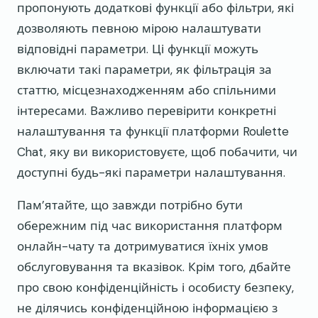
пропонують додаткові функції або фільтри, які
дозволяють певною мірою налаштувати
відповідні параметри. Ці функції можуть
включати такі параметри, як фільтрація за
статтю, місцезнаходженням або спільними
інтересами. Важливо перевірити конкретні
налаштування та функції платформи Roulette
Chat, яку ви використовуєте, щоб побачити, чи
доступні будь-які параметри налаштування.
Пам’ятайте, що завжди потрібно бути
обережним під час використання платформ
онлайн-чату та дотримуватися їхніх умов
обслуговування та вказівок. Крім того, дбайте
про свою конфіденційність і особисту безпеку,
не ділячись конфіденційною інформацією з