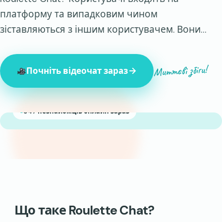
платформу та випадковим чином
зіставляються з іншим користувачем. Вони…
Миттєві збіги!
Почніть відеочат зараз
847 незнайомців онлайн зараз
Що таке Roulette Chat?