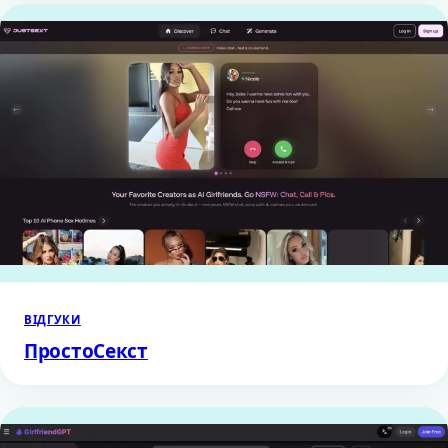
ВІДГУКИ
ПростоСекст