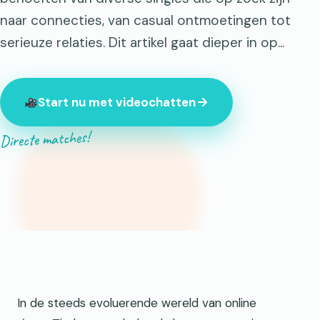
naar connecties, van casual ontmoetingen tot
serieuze relaties. Dit artikel gaat dieper in op...
Start nu met videochatten
Directe matches!
Op dit moment zijn er 847 onbekenden online.
In de steeds evoluerende wereld van online