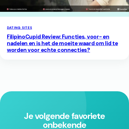
DATING SITES
FilipinoCupid Review: Functies, voor- en
nadelen en is het de moeite waard om lid te
worden voor echte connecties?
Je volgende favoriete
onbekende