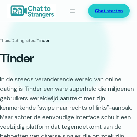
Ga
Chat starten
naar
de
inhoud
Thuis
/
Dating sites
/
Tinder
Tinder
In de steeds veranderende wereld van online
dating is Tinder een ware superheld die miljoenen
gebruikers wereldwijd aantrekt met zijn
kenmerkende "swipe naar rechts of links"-aanpak.
Maar achter de eenvoudige interface schuilt een
veelzijdig platform dat tegemoetkomt aan de
behoeften van diverse singles die op zoek zijn